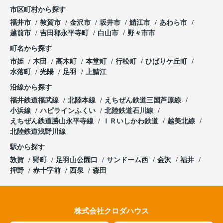
市区町村から探す
福井市
敦賀市
金沢市
坂井市
鯖江市
あわら市
越前市
吉田郡永平寺町
白山市
野々市市
町名から探す
市姫
木田
高木町
本堂町
行松町
ひばりケ丘町
水落町
光陽
足羽
上鯖江
沿線から探す
福井鉄道福武線
北陸本線
えちぜん鉄道三国芦原線
小浜線
ハピラインふくい
北陸鉄道石川線
えちぜん鉄道勝山永平寺線
ＩＲいしかわ鉄道
越美北線
北陸鉄道浅野川線
駅から探す
敦賀
野町
足羽山公園口
サンドーム西
金沢
福井
押野
赤十字前
西泉
森田
株式会社クロダハウス