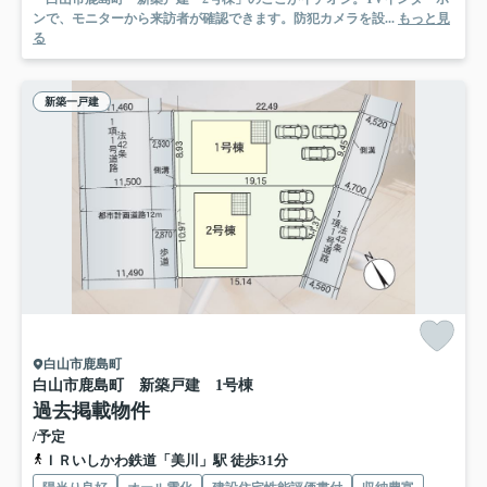
ンで、モニターから来訪者が確認できます。防犯カメラを設...
もっと見
る
新築一戸建
白山市鹿島町
白山市鹿島町 新築戸建 1号棟
過去掲載物件
/予定
ＩＲいしかわ鉄道「美川」駅 徒歩31分