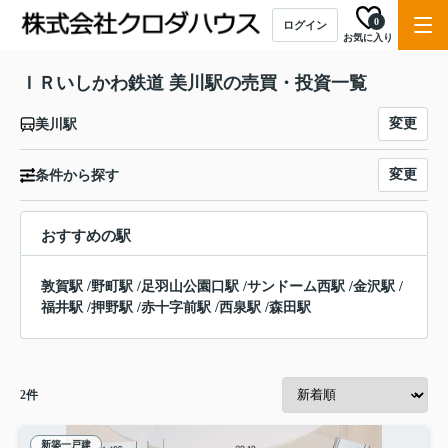
0
ログイン
お気に入り
ＩＲいしかわ鉄道 美川駅の売買・投資一覧
変更
美川駅
変更
条件から探す
おすすめの駅
敦賀駅
/
野町駅
/
足羽山公園口駅
/
サンドーム西駅
/
金沢駅
/
福井駅
/
押野駅
/
赤十字前駅
/
西泉駅
/
森田駅
2
件
新築一戸建