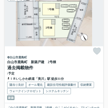
白山市鹿島町
白山市鹿島町 新築戸建 2号棟
過去掲載物件
/予定
ＩＲいしかわ鉄道「美川」駅 徒歩31分
陽当り良好
オール電化
建設住宅性能評価書付
収納豊富
ウォークインクロゼット
システムキッチン
新築
「白山市鹿島町 新築戸建 2号棟」のここがイチオシ。TVインターホ