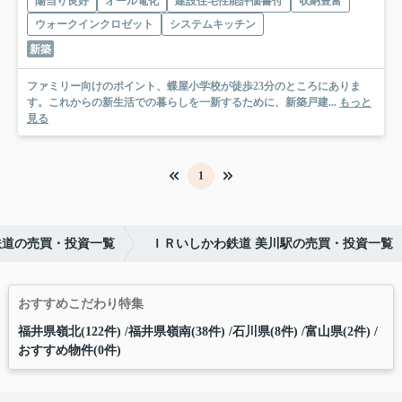
陽当り良好
オール電化
建設住宅性能評価書付
収納豊富
ウォークインクロゼット
システムキッチン
新築
ファミリー向けのポイント、蝶屋小学校が徒歩23分のところにありま
す。これからの新生活での暮らしを一新するために、新築戸建...
もっと
見る
1
鉄道の売買・投資一覧
ＩＲいしかわ鉄道 美川駅の売買・投資一覧
おすすめこだわり特集
福井県嶺北(122件)
福井県嶺南(38件)
石川県(8件)
富山県(2件)
おすすめ物件(0件)