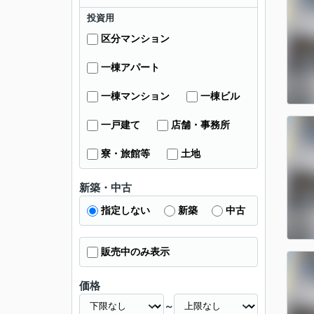
投資用
区分マンション
一棟アパート
一棟マンション
一棟ビル
一戸建て
店舗・事務所
寮・旅館等
土地
新築・中古
指定しない
新築
中古
販売中のみ表示
価格
～