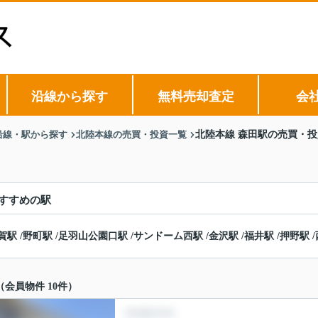
沿線から探す
無料売却査定
会
沿線・駅から探す
北陸本線の売買・投資一覧
北陸本線 森田駅の売買・
すすめの駅
賀駅
/
野町駅
/
足羽山公園口駅
/
サンドーム西駅
/
金沢駅
/
福井駅
/
押野駅
/
（会員物件 10件）