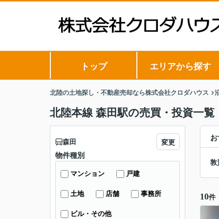
トップ
エリアから探す
北陸の土地探し・不動産売却なら株式会社クロダハウス
北陸本線 森田駅の売買・投資一覧
お
森田
変更
物件種別
敦
マンション
戸建
土地
店舗
事務所
10
件
ビル・その他