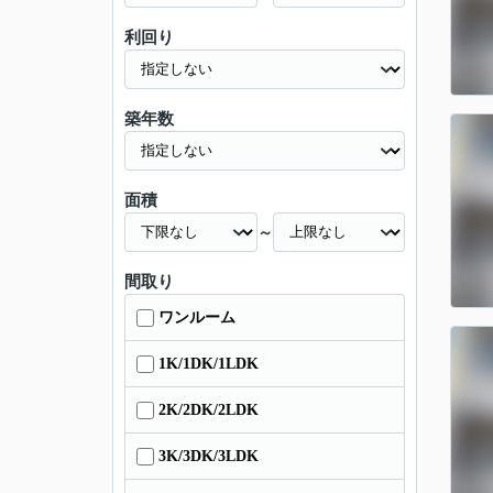
利回り
築年数
面積
～
間取り
ワンルーム
1K/1DK/1LDK
2K/2DK/2LDK
3K/3DK/3LDK