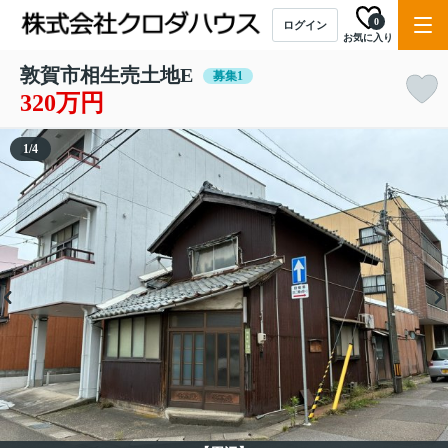
0
ログイン
お気に入り
敦賀市相生売土地E
募集1
320万円
1
/
4