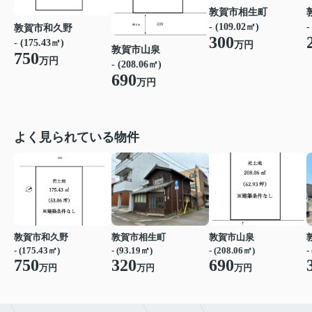
敦賀市相生町
- (109.02㎡)
-
敦賀市和久野
300
- (175.43㎡)
万円
敦賀市山泉
750
万円
- (208.06㎡)
690
万円
よく見られている物件
敦賀市和久野
敦賀市相生町
敦賀市山泉
- (175.43㎡)
- (93.19㎡)
- (208.06㎡)
-
750
320
690
万円
万円
万円