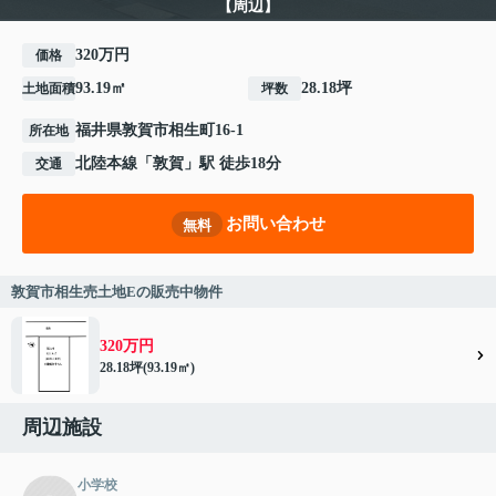
【周辺】
320万円
価格
93.19㎡
28.18坪
土地面積
坪数
福井県
敦賀市
相生町
16-1
所在地
北陸本線
「
敦賀
」駅 徒歩18分
交通
お問い合わせ
無料
敦賀市相生売土地Eの販売中物件
320万円
28.18坪(93.19㎡)
周辺施設
小学校