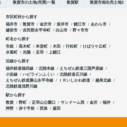
ス
敦賀市の土地(売買)一覧
敦賀駅
敦賀市相生売土地E
市区町村から探す
福井市
敦賀市
金沢市
坂井市
鯖江市
あわら市
越前市
吉田郡永平寺町
白山市
野々市市
町名から探す
市姫
高木町
本堂町
木田
行松町
ひばりケ丘町
水落町
光陽
足羽
上鯖江
沿線から探す
福井鉄道福武線
北陸本線
えちぜん鉄道三国芦原線
小浜線
ハピラインふくい
北陸鉄道石川線
えちぜん鉄道勝山永平寺線
ＩＲいしかわ鉄道
越美北線
北陸鉄道浅野川線
駅から探す
敦賀
野町
足羽山公園口
サンドーム西
金沢
福井
押野
赤十字前
西泉
森田