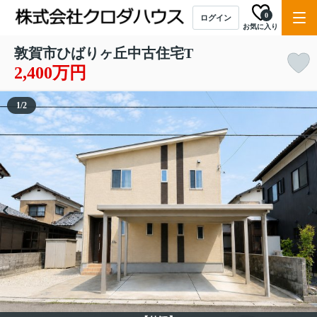
0
ログイン
お気に入り
敦賀市ひばりヶ丘中古住宅T
2,400万円
1
/
2