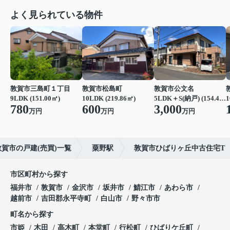
よく見られている物件
敦賀市三島町１丁目
敦賀市松島町
敦賀市公文名
9LDK (151.00㎡)
10LDK (219.86㎡)
5LDK＋S(納戸) (154.44㎡)
1
780
600
3,000
万円
万円
万円
敦賀市の戸建(売買)一覧
粟野駅
敦賀市ひばりヶ丘中古住宅T
市区町村から探す
福井市
敦賀市
金沢市
坂井市
鯖江市
あわら市
越前市
吉田郡永平寺町
白山市
野々市市
町名から探す
市姫
木田
高木町
本堂町
行松町
ひばりケ丘町