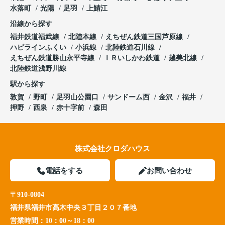
水落町
光陽
足羽
上鯖江
沿線から探す
福井鉄道福武線
北陸本線
えちぜん鉄道三国芦原線
ハピラインふくい
小浜線
北陸鉄道石川線
えちぜん鉄道勝山永平寺線
ＩＲいしかわ鉄道
越美北線
北陸鉄道浅野川線
駅から探す
敦賀
野町
足羽山公園口
サンドーム西
金沢
福井
押野
西泉
赤十字前
森田
株式会社クロダハウス
電話をする
お問い合わせ
〒910-0804
福井県福井市高木中央３丁目２０７番地
営業時間：
10：00～18：00