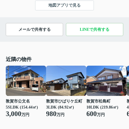
地図アプリで見る
メールで共有する
LINEで共有する
近隣の物件
敦賀市公文名
敦賀市ひばりケ丘町
敦賀市松島町
5SLDK (154.44㎡)
3LDK (84.92㎡)
10LDK (219.86㎡)
4
3,000
980
600
万円
万円
万円