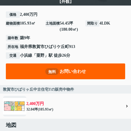
【外観】
2,400万円
価格
105.93㎡
54.45坪
4LDK
建物面積
土地面積
間取り
(180.00㎡)
築9年
築年数
福井県
敦賀市
ひばりケ丘町
913
所在地
小浜線
「
粟野
」駅 徒歩26分
交通
お問い合わせ
無料
敦賀市ひばりヶ丘中古住宅Tの販売中物件
2,400万円
32.04坪(105.93㎡)
地図