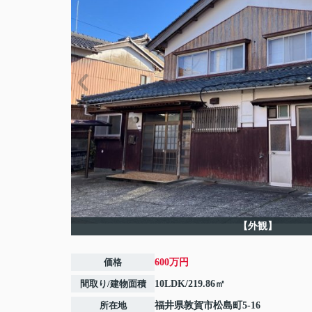
【外観】
価格
600万円
間取り/建物面積
10LDK/219.86㎡
所在地
福井県
敦賀市
松島町
5-16