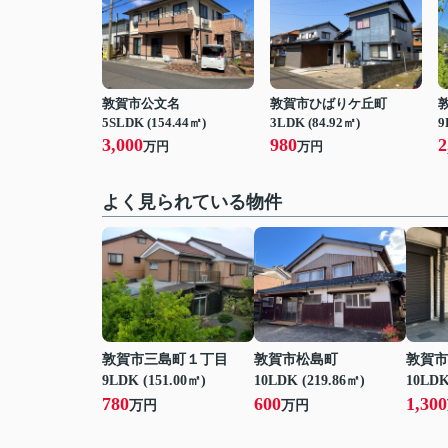
敦賀市公文名
敦賀市ひばりケ丘町
5SLDK (154.44㎡)
3LDK (84.92㎡)
9
3,000
980
2
万円
万円
よく見られている物件
敦賀市三島町１丁目
敦賀市松島町
敦賀市
9LDK (151.00㎡)
10LDK (219.86㎡)
10LDK
780
600
1,300
万円
万円