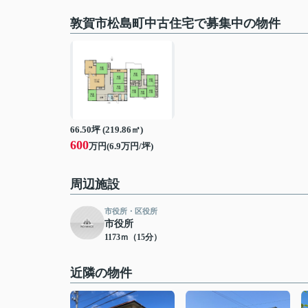
敦賀市松島町中古住宅で募集中の物件
66.50坪 (219.86㎡)
600
万円(6.9万円/坪)
周辺施設
市役所・区役所
市役所
1173ｍ（15分）
近隣の物件