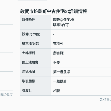
敦賀市松島町中古住宅の詳細情報
設備条件
閑静な住宅地
駐車3台可
設備(その他)
-
駐車場/月額
有/0円
土地権利
所有権
国土法届出
不要
用途地域
第一種住居
取引態様
一般媒介
引渡し
相談
情報の見方
情報