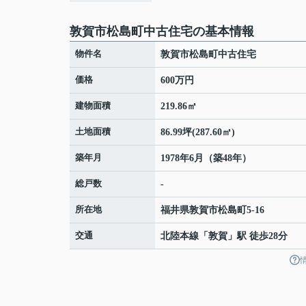
敦賀市松島町中古住宅の基本情報
物件名
敦賀市松島町中古住宅
価格
600万円
建物面積
219.86㎡
土地面積
86.99坪(287.60㎡)
築年月
1978年6月（築48年）
総戸数
-
所在地
福井県
敦賀市
松島町
5-16
交通
北陸本線
「
敦賀
」駅 徒歩28分