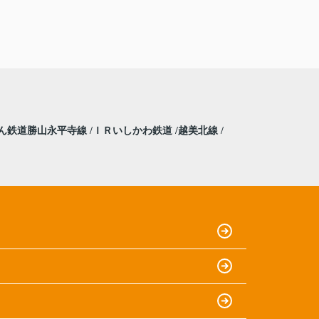
ん鉄道勝山永平寺線
ＩＲいしかわ鉄道
越美北線