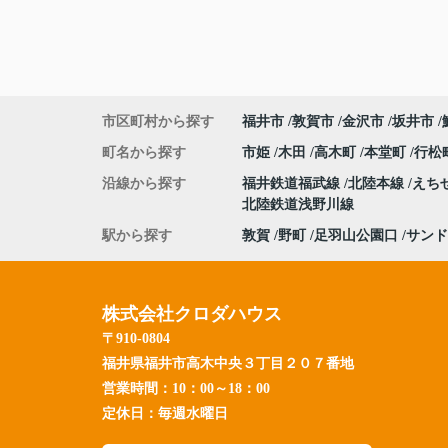
市区町村から探す
福井市
敦賀市
金沢市
坂井市
町名から探す
市姫
木田
高木町
本堂町
行松
沿線から探す
福井鉄道福武線
北陸本線
えち
北陸鉄道浅野川線
駅から探す
敦賀
野町
足羽山公園口
サンド
株式会社クロダハウス
〒910-0804
福井県福井市高木中央３丁目２０７番地
営業時間：
10：00～18：00
定休日：
毎週水曜日