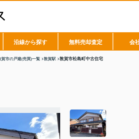
沿線から探す
無料売却査定
会
敦賀市の戸建(売買)一覧
敦賀駅
敦賀市松島町中古住宅