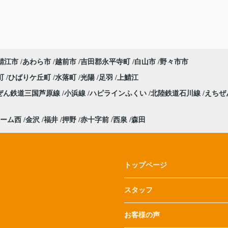
鯖江市
あわら市
越前市
吉田郡永平寺町
白山市
野々市市
町
ひばりケ丘町
水落町
光陽
足羽
上鯖江
ぜん鉄道三国芦原線
小浜線
ハピラインふくい
北陸鉄道石川線
えちぜ
ーム西
金沢
福井
押野
赤十字前
西泉
森田
トップページ
スタッフ
お客様の声