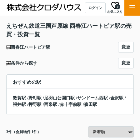
0
ログイン
お気に入り
えちぜん鉄道三国芦原線 西春江ハートピア駅の売
買・投資一覧
変更
西春江ハートピア駅
変更
条件から探す
おすすめの駅
敦賀駅
/
野町駅
/
足羽山公園口駅
/
サンドーム西駅
/
金沢駅
/
福井駅
/
押野駅
/
西泉駅
/
赤十字前駅
/
森田駅
3
件（会員物件 1件）