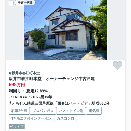
中古一戸建
坂井市春江町本堂
坂井市春江町本堂 オーナーチェンジ中古戸建
698
万円
利回り： 想定12.89%
- / 161.83㎡ / 7DK /築35年
えちぜん鉄道三国芦原線「西春江ハートピア」駅 徒歩2分
駐車2台可
プロパンガス
バス・トイレ別
電気有
TVモニタ付インターホン
ガスコンロ
ペット可