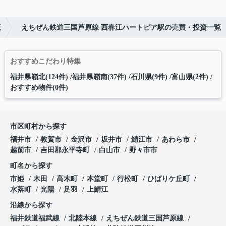
覧
えちぜん鉄道三国芦原線 西春江ハートピア駅の売買・投資一覧
おすすめこだわり特集
福井県嶺北(124件)
福井県嶺南(37件)
石川県(9件)
富山県(2件)
おすすめ物件(0件)
市区町村から探す
福井市
敦賀市
金沢市
坂井市
鯖江市
あわら市
越前市
吉田郡永平寺町
白山市
野々市市
町名から探す
市姫
木田
高木町
本堂町
行松町
ひばりケ丘町
水落町
光陽
足羽
上鯖江
沿線から探す
福井鉄道福武線
北陸本線
えちぜん鉄道三国芦原線