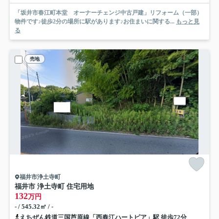
「坂井市春江町本堂 オーナーチェンジ中古戸建」リフォーム（一部）
物件です♪徒歩2分の場所に駅があります♪お住まいに関する...
もっと見
る
売地
福井市浄土寺町
福井市 浄土寺町 住宅用地
132
万円
- / 545.32㎡ / -
えちぜん鉄道三国芦原線「西春江ハートピア」駅 徒歩72分