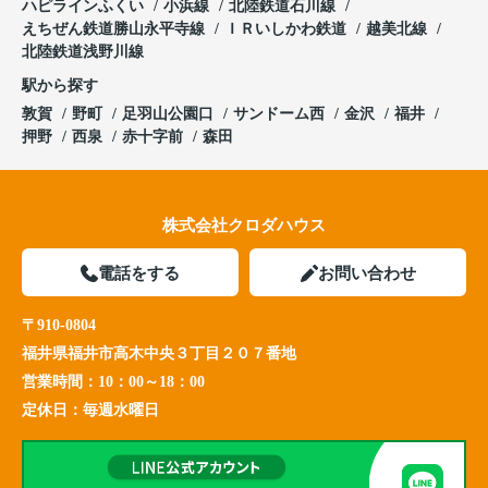
ハピラインふくい
小浜線
北陸鉄道石川線
えちぜん鉄道勝山永平寺線
ＩＲいしかわ鉄道
越美北線
北陸鉄道浅野川線
駅から探す
敦賀
野町
足羽山公園口
サンドーム西
金沢
福井
押野
西泉
赤十字前
森田
株式会社クロダハウス
電話をする
お問い合わせ
〒910-0804
福井県福井市高木中央３丁目２０７番地
営業時間：
10：00～18：00
定休日：
毎週水曜日