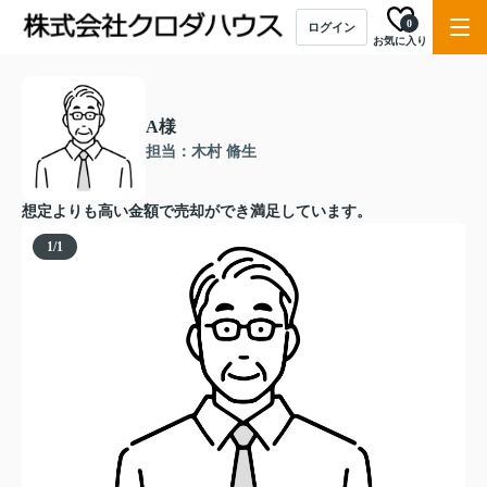
0
ログイン
お気に入り
A様
担当：木村 脩生
想定よりも高い金額で売却ができ満足しています。
1
/
1