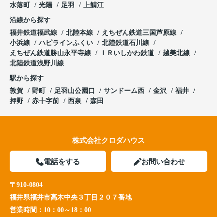
水落町
光陽
足羽
上鯖江
沿線から探す
福井鉄道福武線
北陸本線
えちぜん鉄道三国芦原線
小浜線
ハピラインふくい
北陸鉄道石川線
えちぜん鉄道勝山永平寺線
ＩＲいしかわ鉄道
越美北線
北陸鉄道浅野川線
駅から探す
敦賀
野町
足羽山公園口
サンドーム西
金沢
福井
押野
赤十字前
西泉
森田
株式会社クロダハウス
電話をする
お問い合わせ
〒910-0804
福井県福井市高木中央３丁目２０７番地
営業時間：
10：00～18：00