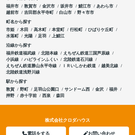
福井市
敦賀市
金沢市
坂井市
鯖江市
あわら市
越前市
吉田郡永平寺町
白山市
野々市市
町名から探す
市姫
木田
高木町
本堂町
行松町
ひばりケ丘町
水落町
光陽
足羽
上鯖江
沿線から探す
福井鉄道福武線
北陸本線
えちぜん鉄道三国芦原線
小浜線
ハピラインふくい
北陸鉄道石川線
えちぜん鉄道勝山永平寺線
ＩＲいしかわ鉄道
越美北線
北陸鉄道浅野川線
駅から探す
敦賀
野町
足羽山公園口
サンドーム西
金沢
福井
押野
赤十字前
西泉
森田
株式会社クロダハウス
電話をする
お問い合わせ