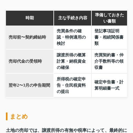
準備しておきた
時期
主な手続き内容
い書類
売買条件の確
登記事項証明
売却前〜契約締結時
認・特例適用の
書・相続関係書
検討
類
譲渡所得の概算
売買契約書・仲
売却代金の受領時
計算・納税資金
介手数料等の領
の確保
収書
所得税の確定申
確定申告書・計
翌年2〜3月の申告期間
告・住民税資料
算明細書一式
の提出
まとめ
土地の売却では、譲渡所得の有無や税率によって、最終的に