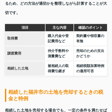
るため、どの方法が適切かを整理しながら計算することが大
切です。
項目
主な内容
確認のポイント
購入代金や登
契約書や領収書の
取得費
記費用など
有無
仲介手数料や
売却のための支出
譲渡費用
測量費など
かどうか
被相続人の取
相続税額加算特例
相続した土地
得費引継ぎ
の適用可否
相続した福井市の土地を売却するときの税
金と特例
相続した土地を売却する場合でも、一定の条件を満たせば