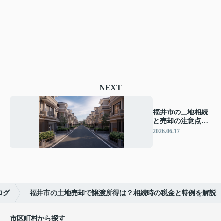
NEXT
福井市の土地相続
と売却の注意点
は？税金や手続き
2026.06.17
の基本を解説
ログ
福井市の土地売却で譲渡所得は？相続時の税金と特例を解説
市区町村から探す