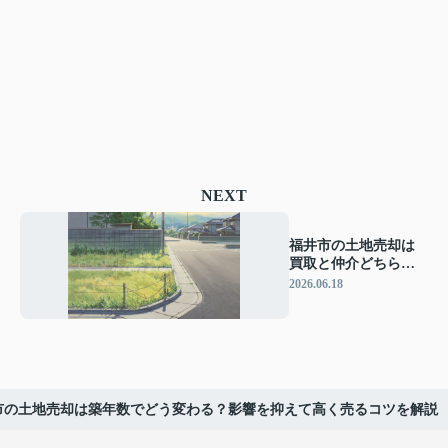
NEXT
福井市の土地売却は
買取と仲介どちらが
有利？違いを比較し
2026.06.18
て高く売る方法を解
説
市の土地売却は築年数でどう変わる？影響を抑えて高く売るコツを解説