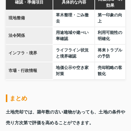
確認・準備項目
具体的な内容
効果
草木整理・ごみ撤
第一印象の向
現地整備
去
上
用途地域や建ぺい
利用可能性の
法令関係
率確認
明確化
ライフライン状況
将来トラブル
インフラ・境界
と境界確認
の予防
地価公示や空き家
売却戦略の客
市場・行政情報
対策
観化
まとめ
土地売却では、築年数の古い建物があっても、土地の条件や
売り方次第で評価を高めることができます。