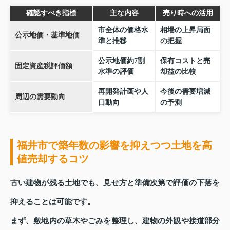
確認すべき指標
主な内容
売り時への活用
市全体の価格水
相場の上昇局面
公示地価・基準地価
準と推移
の把握
公示地価約7割
保有コストと売
固定資産税評価額
水準の評価
却益の比較
再開発計画や人
今後の需要増減
周辺の需要動向
口動向
の予測
福井市で築年数の影響を抑えつつ土地を高
値売却するコツ
古い建物が残る土地でも、見せ方と準備次第で評価の下落を
抑えることは可能です。
まず、敷地内の草木やごみを整理し、建物の外観や接道部分