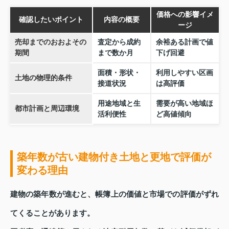
価格への影響イメ
確認したいポイント
内容の概要
ージ
売却までのおおよその
査定から成約
余裕ある計画で値
期間
まで数か月
下げ回避
面積・形状・
利用しやすい区画
土地の物理的条件
接道状況
は高評価
用途地域と生
需要が高い地域ほ
都市計画と周辺環境
活利便性
ど高値傾向
築年数が古い建物付き土地と更地で評価が
変わる理由
建物の築年数が進むと、帳簿上の価値と市場での評価がずれ
てくることがあります。