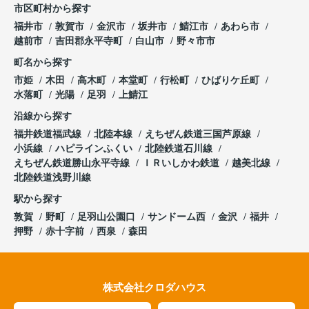
市区町村から探す
福井市
敦賀市
金沢市
坂井市
鯖江市
あわら市
越前市
吉田郡永平寺町
白山市
野々市市
町名から探す
市姫
木田
高木町
本堂町
行松町
ひばりケ丘町
水落町
光陽
足羽
上鯖江
沿線から探す
福井鉄道福武線
北陸本線
えちぜん鉄道三国芦原線
小浜線
ハピラインふくい
北陸鉄道石川線
えちぜん鉄道勝山永平寺線
ＩＲいしかわ鉄道
越美北線
北陸鉄道浅野川線
駅から探す
敦賀
野町
足羽山公園口
サンドーム西
金沢
福井
押野
赤十字前
西泉
森田
株式会社クロダハウス