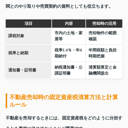
関とのやり取りや売買契約の資料としても役立ちます。
項目
内容
売却時の活用
市内の土地・家
売却物件の範囲
課税対象
屋等
確認
税率1.4％・年4
年間税額と負担
税率と納期
期納付
時期把握
納税通知書・公
清算額算定と金
通知書・証明書
課証明書
融機関提出
不動産売却時の固定資産税清算方法と計算
ルール
不動産を売却するときには、固定資産税をどのように分担す