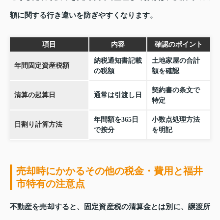
額に関する行き違いを防ぎやすくなります。
項目
内容
確認のポイント
納税通知書記載
土地家屋の合計
年間固定資産税額
の税額
額を確認
契約書の条文で
清算の起算日
通常は引渡し日
特定
年間額を365日
小数点処理方法
日割り計算方法
で按分
を明記
売却時にかかるその他の税金・費用と福井
市特有の注意点
不動産を売却すると、固定資産税の清算金とは別に、譲渡所