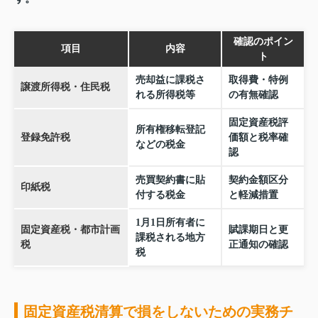
確認のポイン
項目
内容
ト
売却益に課税さ
取得費・特例
譲渡所得税・住民税
れる所得税等
の有無確認
固定資産税評
所有権移転登記
登録免許税
価額と税率確
などの税金
認
売買契約書に貼
契約金額区分
印紙税
付する税金
と軽減措置
1月1日所有者に
固定資産税・都市計画
賦課期日と更
課税される地方
税
正通知の確認
税
固定資産税清算で損をしないための実務チ