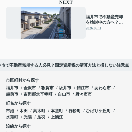
NEXT
福井市で不動産売却
を検討中の方へ？瑕
疵担保と責任の基本
2026.06.11
と費用リスクを解説
井市で不動産売却する人必見？固定資産税の清算方法と損しない注意点
市区町村から探す
福井市
金沢市
敦賀市
坂井市
鯖江市
あわら市
越前市
吉田郡永平寺町
白山市
野々市市
町名から探す
市姫
木田
高木町
本堂町
行松町
ひばりケ丘町
水落町
光陽
足羽
上鯖江
沿線から探す