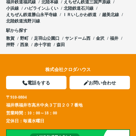
福井鉄道福武線
北陸本線
えちぜん鉄道三国芦原線
小浜線
ハピラインふくい
北陸鉄道石川線
えちぜん鉄道勝山永平寺線
ＩＲいしかわ鉄道
越美北線
北陸鉄道浅野川線
駅から探す
敦賀
野町
足羽山公園口
サンドーム西
金沢
福井
押野
西泉
赤十字前
森田
株式会社クロダハウス
電話をする
お問い合わせ
〒910-0804
福井県福井市高木中央３丁目２０７番地
営業時間：
10：00～18：00
定休日：
毎週水曜日