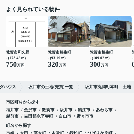
よく見られている物件
敦賀市和久野
敦賀市相生町
敦賀市相生町
- (175.43㎡)
- (93.19㎡)
- (109.02㎡)
-
750
320
300
万円
万円
万円
ダハウス
坂井市の土地(売買)一覧
坂井市丸岡町本町 土地
市区町村から探す
福井市
金沢市
敦賀市
坂井市
鯖江市
あわら市
越前市
吉田郡永平寺町
白山市
野々市市
町名から探す
市姫
木田
高木町
本堂町
行松町
ひばりケ丘町