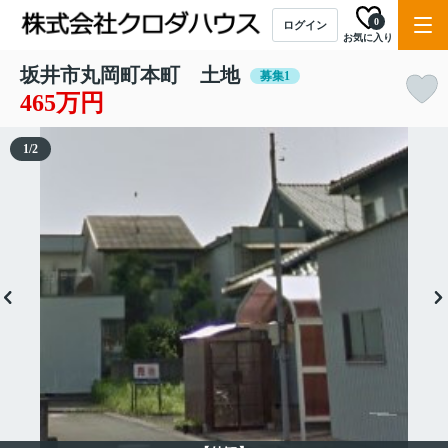
0
ログイン
お気に入り
坂井市丸岡町本町 土地
募集1
465万円
1
/
2