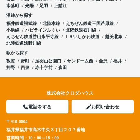
水落町
光陽
足羽
上鯖江
沿線から探す
福井鉄道福武線
北陸本線
えちぜん鉄道三国芦原線
小浜線
ハピラインふくい
北陸鉄道石川線
えちぜん鉄道勝山永平寺線
ＩＲいしかわ鉄道
越美北線
北陸鉄道浅野川線
駅から探す
敦賀
野町
足羽山公園口
サンドーム西
金沢
福井
押野
西泉
赤十字前
森田
株式会社クロダハウス
電話をする
お問い合わせ
〒910-0804
福井県福井市高木中央３丁目２０７番地
営業時間：
10：00～18：00