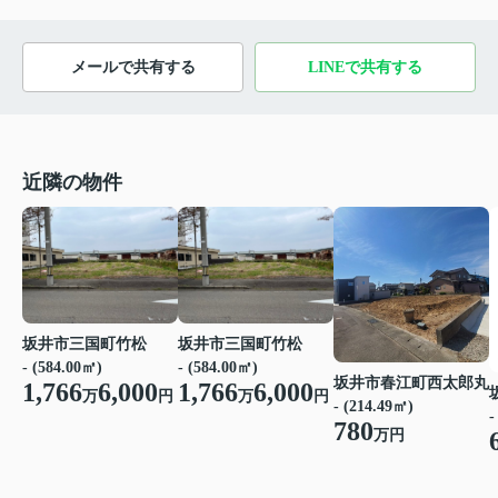
メールで共有する
LINEで共有する
近隣の物件
坂井市三国町竹松
坂井市三国町竹松
- (584.00㎡)
- (584.00㎡)
坂井市春江町西太郎丸
1,766
6,000
1,766
6,000
万
円
万
円
- (214.49㎡)
-
780
万円