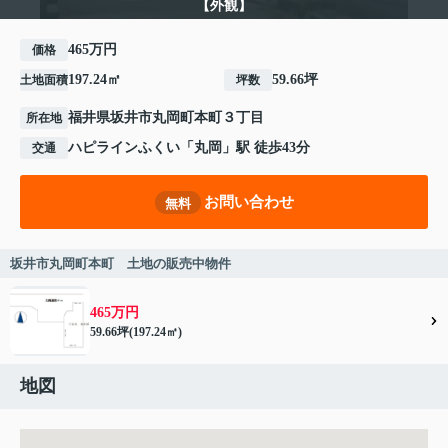
【外観】
465万円
価格
197.24㎡
59.66坪
土地面積
坪数
福井県
坂井市
丸岡町本町
３丁目
所在地
ハピラインふくい
「
丸岡
」駅 徒歩43分
交通
お問い合わせ
無料
坂井市丸岡町本町 土地の販売中物件
465万円
59.66坪(197.24㎡)
地図