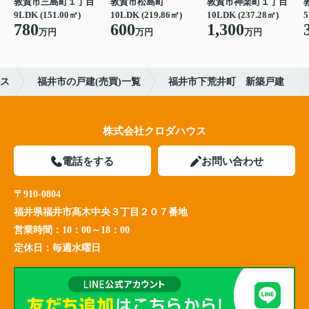
敦賀市三島町１丁目
敦賀市松島町
敦賀市神楽町１丁目
9LDK (151.00㎡)
10LDK (219.86㎡)
10LDK (237.28㎡)
780
600
1,300
万円
万円
万円
ス
福井市の戸建(売買)一覧
福井市下荒井町 新築戸建
株式会社クロダハウス
電話をする
お問い合わせ
〒910-0804
福井県福井市高木中央３丁目２０７番地
営業時間：
10：00～18：00
定休日：
毎週水曜日