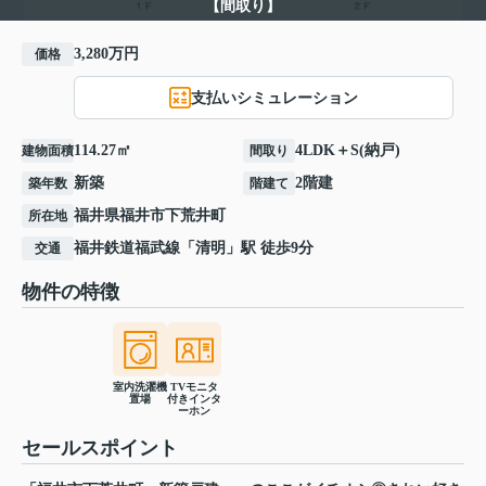
【間取り】
3,280万円
価格
支払いシミュレーション
114.27㎡
4LDK＋S(納戸)
建物面積
間取り
新築
2階建
築年数
階建て
福井県
福井市
下荒井町
所在地
福井鉄道福武線
「
清明
」駅 徒歩9分
交通
物件の特徴
室内洗濯機
TVモニタ
置場
付きインタ
ーホン
セールスポイント