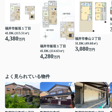
3
福井市板垣１丁目
4LDK (115.51㎡)
4,380
福井市春山２丁目
万円
3LDK (49.68㎡)
福井市板垣１丁目
3,080
万円
4LDK (114.63㎡)
4,280
万円
よく見られている物件