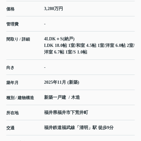
3,280万円
価格
-
管理費
4LDK＋S(納戸)
間取り / 詳細
LDK 18.0帖 1室
/
和室 4.5帖 1室
/
洋室 6.0帖 2室
/
洋室 6.7帖 1室
/
S 1.0帖
-
向き
2025年11月 (新築)
築年月
新築一戸建 / 木造
種別 / 建物構造
福井県
福井市
下荒井町
所在地
福井鉄道福武線
「
清明
」駅 徒歩9分
交通