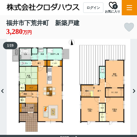
0
ログイン
お気に入り
福井市下荒井町 新築戸建
3,280
万円
1
/
19