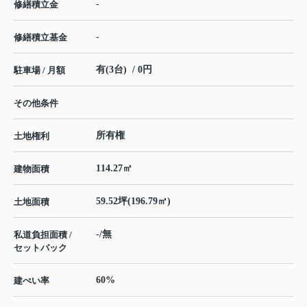
-
修繕積立金
-
修繕積立基金
有(3台) / 0円
駐車場 / 月額
その他条件
所有権
土地権利
114.27㎡
建物面積
59.52坪(196.79㎡)
土地面積
-/無
私道負担面積 /
セットバック
60%
建ぺい率