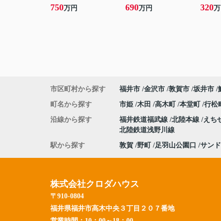
750
690
320
万円
万円
万
市区町村から探す
福井市
金沢市
敦賀市
坂井市
町名から探す
市姫
木田
高木町
本堂町
行松
沿線から探す
福井鉄道福武線
北陸本線
えち
北陸鉄道浅野川線
駅から探す
敦賀
野町
足羽山公園口
サンド
株式会社クロダハウス
〒910-0804
福井県福井市高木中央３丁目２０７番地
営業時間：
10：00～18：00