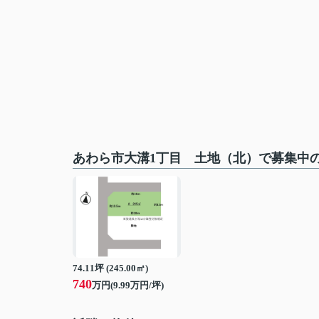
あわら市大溝1丁目 土地（北）で募集中
74.11坪 (245.00㎡)
740
万円(9.99万円/坪)