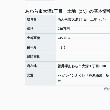
あわら市大溝1丁目 土地（北）の基本情
物件名
あわら市大溝1丁目 土地（北）
価格
740万円
土地面積
245.00㎡
築年月
-（-）
総区画数
-
所在地
福井県
あわら市
大溝
１丁目1608
交通
ハピラインふくい
「
芦原温泉
」駅
分