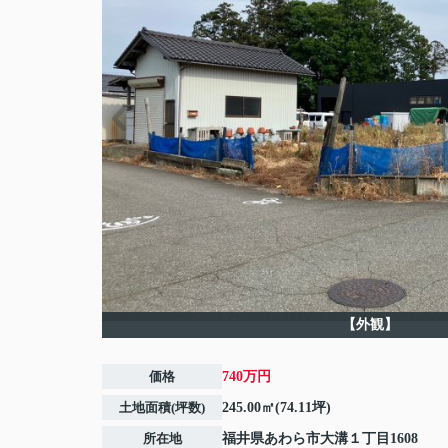
【外観】
価格
740万円
土地面積(坪数)
245.00㎡(74.11坪)
所在地
福井県
あわら市
大溝
１丁目1608