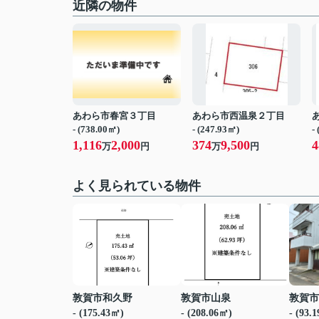
近隣の物件
あわら市春宮３丁目
あわら市西温泉２丁目
- (738.00㎡)
- (247.93㎡)
-
1,116
2,000
374
9,500
4
万
円
万
円
よく見られている物件
敦賀市和久野
敦賀市山泉
敦賀市
- (175.43㎡)
- (208.06㎡)
- (93.