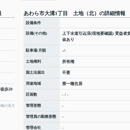
報
あわら市大溝1丁目 土地（北）の詳細情報
設備条件
設備(その他)
上下水道引込済(現地要確認) 受益者
金あり
駐車場/月額
-/-
土地権利
所有権
国土法届出
不要
用途地域
第一種住居
 徒歩20
区画数
- / -
管理形態
情報の見方
-
管理員の勤務形態
-
管理会社
-