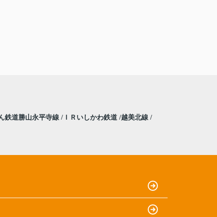
ん鉄道勝山永平寺線
ＩＲいしかわ鉄道
越美北線