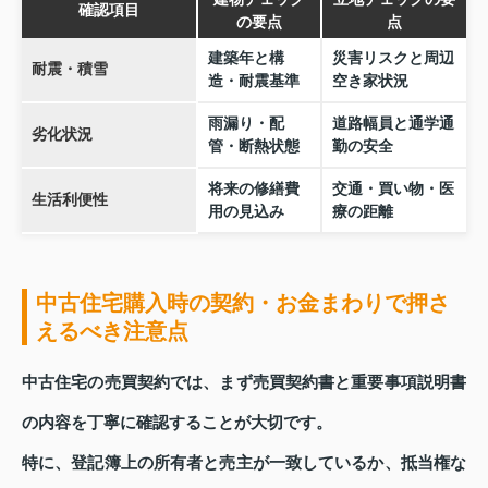
確認項目
の要点
点
建築年と構
災害リスクと周辺
耐震・積雪
造・耐震基準
空き家状況
雨漏り・配
道路幅員と通学通
劣化状況
管・断熱状態
勤の安全
将来の修繕費
交通・買い物・医
生活利便性
用の見込み
療の距離
中古住宅購入時の契約・お金まわりで押さ
えるべき注意点
中古住宅の売買契約では、まず売買契約書と重要事項説明書
の内容を丁寧に確認することが大切です。
特に、登記簿上の所有者と売主が一致しているか、抵当権な