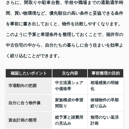
さらに、間取りや駐車台数、学校や職場までの通勤通学時
間、買い物環境など、優先順位の高い条件と妥協できる条件
を事前に書き出しておくと、物件を比較しやすくなります。
このように予算と希望条件を整理しておくことで、福井市の
中古住宅の中から、自分たちの暮らしに合う住まいを効率よ
く絞り込むことができます。
確認したいポイント
主な内容
事前整理の目的
中古流通シェア
相場感覚の明確
市場動向の把握
や価格帯
化
家族構成や希望
候補物件の早期
自分に合う物件像
間取り
絞り込み
総予算と諸費用
無理のない返済
資金計画の整理
の見込み
計画