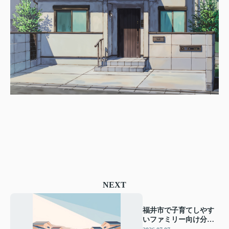
NEXT
福井市で子育てしやす
いファミリー向け分譲
住宅！購入前に知りた