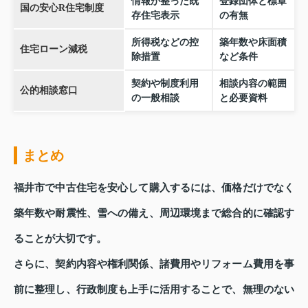
情報が整った既
登録団体と標章
国の安心R住宅制度
存住宅表示
の有無
所得税などの控
築年数や床面積
住宅ローン減税
除措置
など条件
契約や制度利用
相談内容の範囲
公的相談窓口
の一般相談
と必要資料
まとめ
福井市で中古住宅を安心して購入するには、価格だけでなく
築年数や耐震性、雪への備え、周辺環境まで総合的に確認す
ることが大切です。
さらに、契約内容や権利関係、諸費用やリフォーム費用を事
前に整理し、行政制度も上手に活用することで、無理のない