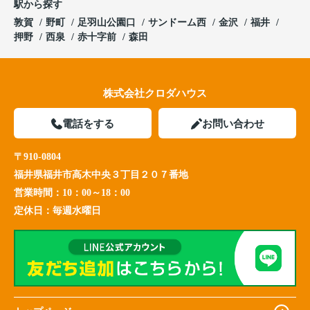
駅から探す
敦賀
野町
足羽山公園口
サンドーム西
金沢
福井
押野
西泉
赤十字前
森田
株式会社クロダハウス
電話をする
お問い合わせ
〒910-0804
福井県福井市高木中央３丁目２０７番地
営業時間：
10：00～18：00
定休日：
毎週水曜日