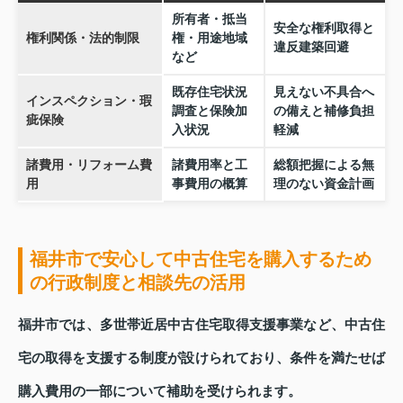
所有者・抵当
安全な権利取得と
権利関係・法的制限
権・用途地域
違反建築回避
など
既存住宅状況
見えない不具合へ
インスペクション・瑕
調査と保険加
の備えと補修負担
疵保険
入状況
軽減
諸費用・リフォーム費
諸費用率と工
総額把握による無
用
事費用の概算
理のない資金計画
福井市で安心して中古住宅を購入するため
の行政制度と相談先の活用
福井市では、多世帯近居中古住宅取得支援事業など、中古住
宅の取得を支援する制度が設けられており、条件を満たせば
購入費用の一部について補助を受けられます。