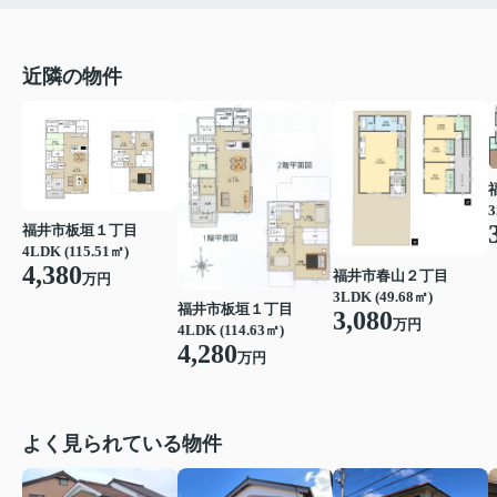
近隣の物件
3
福井市板垣１丁目
4LDK (115.51㎡)
4,380
福井市春山２丁目
万円
3LDK (49.68㎡)
福井市板垣１丁目
3,080
万円
4LDK (114.63㎡)
4,280
万円
よく見られている物件