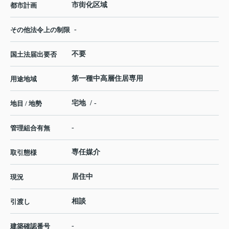
市街化区域
都市計画
-
その他法令上の制限
不要
国土法届出要否
第一種中高層住居専用
用途地域
宅地 / -
地目 / 地勢
-
管理組合有無
専任媒介
取引態様
居住中
現況
相談
引渡し
-
建築確認番号