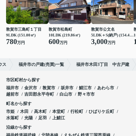
敦賀市三島町１丁目
敦賀市松島町
敦賀市公文名
9LDK (151.00㎡)
10LDK (219.86㎡)
5LDK＋S(納戸) (154.44㎡)
1
780
600
3,000
万円
万円
万円
ウス
福井市の戸建(売買)一覧
福井市木田3丁目 中古戸建
市区町村から探す
福井市
金沢市
敦賀市
坂井市
鯖江市
あわら市
越前市
吉田郡永平寺町
白山市
野々市市
町名から探す
市姫
木田
高木町
本堂町
行松町
ひばりケ丘町
水落町
光陽
足羽
上鯖江
沿線から探す
福井鉄道福武線
北陸本線
えちぜん鉄道三国芦原線