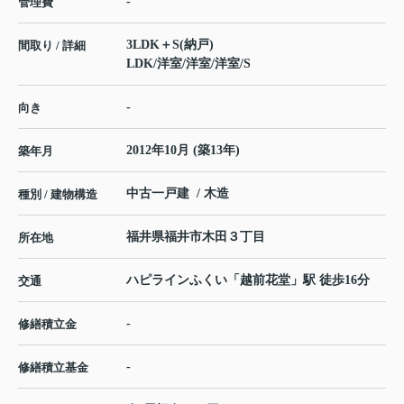
-
管理費
3LDK＋S(納戸)
間取り / 詳細
LDK
/
洋室
/
洋室
/
洋室
/
S
-
向き
2012年10月 (築13年)
築年月
中古一戸建 / 木造
種別 / 建物構造
福井県
福井市
木田
３丁目
所在地
ハピラインふくい
「
越前花堂
」駅 徒歩16分
交通
-
修繕積立金
-
修繕積立基金