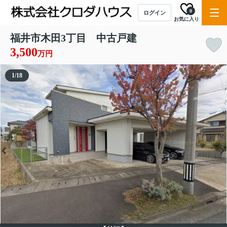
0
ログイン
お気に入り
福井市木田3丁目 中古戸建
3,500
万円
1
/
18