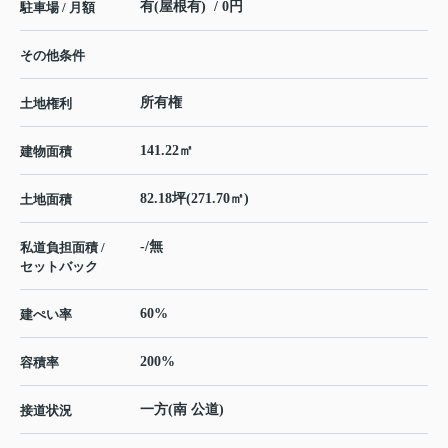
有(屋根有) / 0円
駐車場 / 月額
その他条件
所有権
土地権利
141.22㎡
建物面積
82.18坪(271.70㎡)
土地面積
-/無
私道負担面積 /
セットバック
60%
建ぺい率
200%
容積率
一方(南 公道)
接道状況