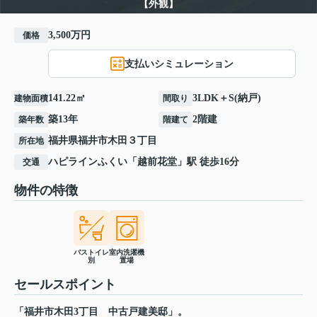
【外観】
3,500万円
価格
支払いシミュレーション
141.22㎡
3LDK＋S(納戸)
建物面積
間取り
築13年
2階建
築年数
階建て
福井県
福井市
木田
３丁目
所在地
ハピラインふくい
「
越前花堂
」駅 徒歩16分
交通
物件の特徴
バストイレ
室内洗濯機
別
置場
セールスポイント
「福井市木田3丁目 中古戸建美邸」。