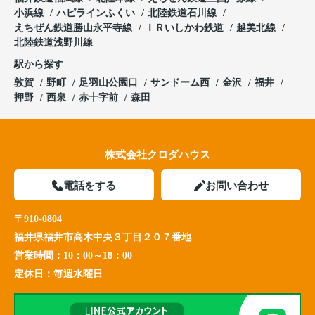
小浜線
ハピラインふくい
北陸鉄道石川線
えちぜん鉄道勝山永平寺線
ＩＲいしかわ鉄道
越美北線
北陸鉄道浅野川線
駅から探す
敦賀
野町
足羽山公園口
サンドーム西
金沢
福井
押野
西泉
赤十字前
森田
株式会社クロダハウス
電話をする
お問い合わせ
〒910-0804
福井県福井市高木中央３丁目２０７番地
営業時間：
10：00～18：00
定休日：
毎週水曜日